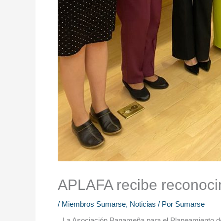
APLAFA recibe reconocim
/
Miembros Sumarse
,
Noticias
/ Por
Sumarse
La Asociación Panameña para el Planeamiento de 