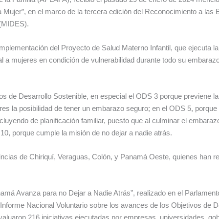
 Mujer”, en el marco de la tercera edición del Reconocimiento a las
l (MIDES).
mplementación del Proyecto de Salud Materno Infantil, que ejecuta la
ral a mujeres en condición de vulnerabilidad durante todo su embarazo,
os de Desarrollo Sostenible, en especial el ODS 3 porque previene l
eres la posibilidad de tener un embarazo seguro; en el ODS 5, porque 
ncluyendo de planificación familiar, puesto que al culminar el embar
10, porque cumple la misión de no dejar a nadie atrás.
incias de Chiriquí, Veraguas, Colón, y Panamá Oeste, quienes han reci
namá Avanza para no Dejar a Nadie Atrás”, realizado en el Parlamen
 Informe Nacional Voluntario sobre los avances de los Objetivos de D
valuaron 216 iniciativas ejecutadas por empresas, universidades, gob