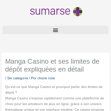
Ir
al
contenido
Manga Casino et ses limites de
dépôt expliquées en détail
/
Sin categoría
/ Por
chone rose
Qu’est-ce que Manga Casino et pourquoi parler des limites de
dépôt ?
Manga Casino s’impose rapidement comme une plateforme de
choix pour les amateurs de jeux en ligne, grâce à son univers
thématique unique et son interface intuitive. Ce casino propose