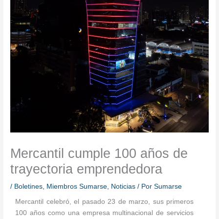
Mercantil cumple 100 años de
trayectoria emprendedora
/
Boletines
,
Miembros Sumarse
,
Noticias
/ Por
Sumarse
Mercantil celebró, el pasado 23 de marzo, sus primeros
100 años como una empresa multinacional de servicios