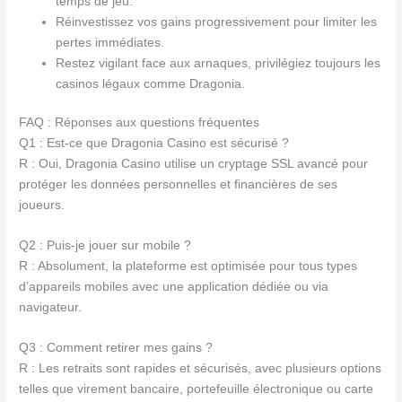
temps de jeu.
Réinvestissez vos gains progressivement pour limiter les
pertes immédiates.
Restez vigilant face aux arnaques, privilégiez toujours les
casinos légaux comme Dragonia.
FAQ : Réponses aux questions fréquentes
Q1 : Est-ce que Dragonia Casino est sécurisé ?
R : Oui, Dragonia Casino utilise un cryptage SSL avancé pour
protéger les données personnelles et financières de ses
joueurs.
Q2 : Puis-je jouer sur mobile ?
R : Absolument, la plateforme est optimisée pour tous types
d’appareils mobiles avec une application dédiée ou via
navigateur.
Q3 : Comment retirer mes gains ?
R : Les retraits sont rapides et sécurisés, avec plusieurs options
telles que virement bancaire, portefeuille électronique ou carte