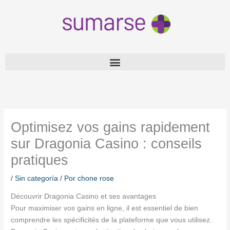
Ir
al
contenido
Optimisez vos gains rapidement
sur Dragonia Casino : conseils
pratiques
/
Sin categoría
/ Por
chone rose
Découvrir Dragonia Casino et ses avantages
Pour maximiser vos gains en ligne, il est essentiel de bien
comprendre les spécificités de la plateforme que vous utilisez.