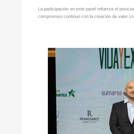
La participación en este panel refuerza el posic
compromiso continuo con la creación de valor com