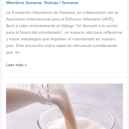
Miembros Sumarse
,
Noticias
/
Sumarse
La Fundación Voluntarios de Panamá, en colaboración con la
Asociación Internacional para el Esfuerzo Voluntario (IAVE),
llevó a cabo recientemente el diálogo “Un llamado a la acción
para el futuro del voluntariado”, un espacio vital para reflexionar
y trazar estrategias que impulsen el voluntariado en nuestro
país. Este encuentro cobra especial relevancia considerando
que, en
Leer más »
La
leche
y
los
lácteos:
aliados
clave