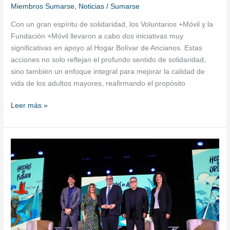
Miembros Sumarse
,
Noticias
/
Sumarse
Con un gran espíritu de solidaridad, los Voluntarios +Móvil y la
Fundación +Móvil llevaron a cabo dos iniciativas muy
significativas en apoyo al Hogar Bolívar de Ancianos. Estas
acciones no solo reflejan el profundo sentido de solidaridad,
sino también un enfoque integral para mejorar la calidad de
vida de los adultos mayores, reafirmando el propósito
Leer más »
Realizan
Foro
sobre
Gobernanza
y
Sostenibilidad
Hídrica