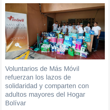
Voluntarios
de
Más
Móvil
refuerzan
los
lazos
de
solidaridad
y
comparten
Voluntarios de Más Móvil
con
adultos
refuerzan los lazos de
mayores
solidaridad y comparten con
del
Hogar
adultos mayores del Hogar
Bolívar
Bolívar