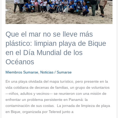
más
plástico:
limpian
playa
de
Que el mar no se lleve más
Bique
plástico: limpian playa de Bique
en
el
en el Día Mundial de los
Día
Océanos
Mundial
de
los
Miembros Sumarse
,
Noticias
/
Sumarse
Océanos
En una playa olvidada del mapa turístico, pero presente en la
vida cotidiana de decenas de familias, un grupo de voluntarios
—niños, adultos y vecinos— se reunieron con una misión de
enfrentar un problema persistente en Panamá: la
contaminación de sus costas. La jornada de limpieza de playa
en Bique, organizada por Telered junto a