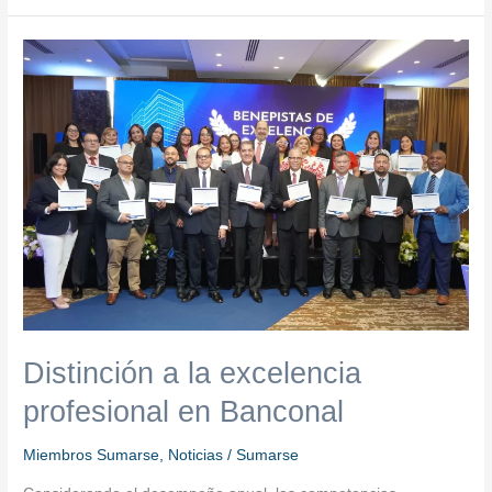
Distinción
a
la
excelencia
profesional
en
Banconal
Distinción a la excelencia
profesional en Banconal
Miembros Sumarse
,
Noticias
/
Sumarse