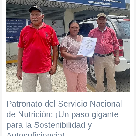
de
Nutrición:
¡Un
paso
gigante
para
la
Sostenibilidad
y
Autosuficiencia!
Patronato del Servicio Nacional
de Nutrición: ¡Un paso gigante
para la Sostenibilidad y
Autosuficiencia!