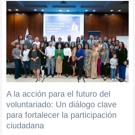
A
la
acción
para
el
futuro
del
voluntariado:
Un
diálogo
clave
para
fortalecer
A la acción para el futuro del
la
participación
voluntariado: Un diálogo clave
ciudadana
para fortalecer la participación
ciudadana