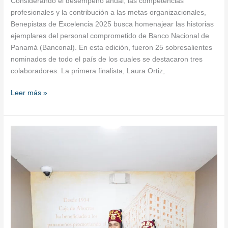
Considerando el desempeño anual, las competencias
profesionales y la contribución a las metas organizacionales,
Benepistas de Excelencia 2025 busca homenajear las historias
ejemplares del personal comprometido de Banco Nacional de
Panamá (Banconal). En esta edición, fueron 25 sobresalientes
nominados de todo el país de los cuales se destacaron tres
colaboradores. La primera finalista, Laura Ortiz,
Leer más »
Fundación
Abou
Saad
Shriners
agradece
a
Caja
de
Ahorros