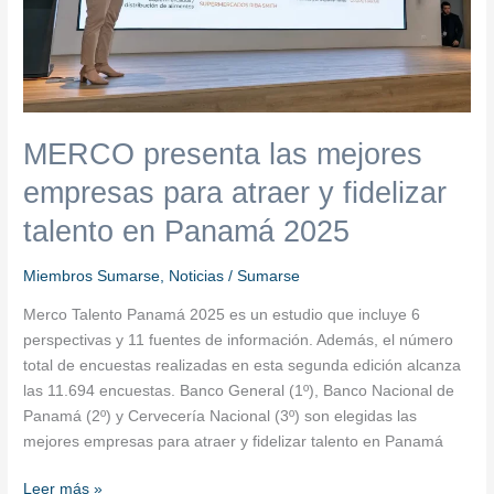
y
fidelizar
talento
en
Panamá
2025
MERCO presenta las mejores
empresas para atraer y fidelizar
talento en Panamá 2025
Miembros Sumarse
,
Noticias
/
Sumarse
Merco Talento Panamá 2025 es un estudio que incluye 6
perspectivas y 11 fuentes de información. Además, el número
total de encuestas realizadas en esta segunda edición alcanza
las 11.694 encuestas. Banco General (1º), Banco Nacional de
Panamá (2º) y Cervecería Nacional (3º) son elegidas las
mejores empresas para atraer y fidelizar talento en Panamá
Leer más »