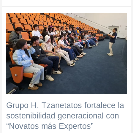
Grupo
H.
Tzanetatos
fortalece
la
sostenibilidad
generacional
con
“Novatos
más
Expertos”
Grupo H. Tzanetatos fortalece la
sostenibilidad generacional con
“Novatos más Expertos”