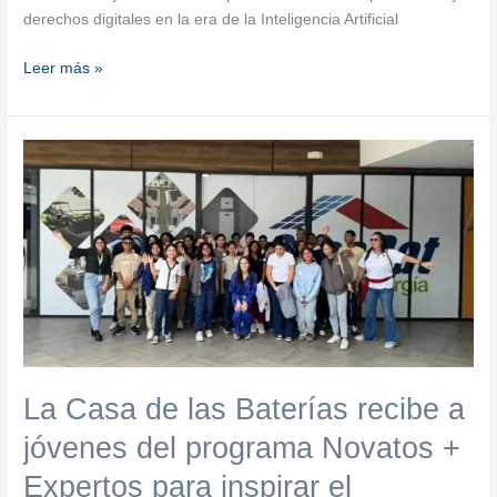
derechos digitales en la era de la Inteligencia Artificial
Leer más »
La
Casa
de
las
Baterías
recibe
a
jóvenes
del
programa
La Casa de las Baterías recibe a
Novatos
+
jóvenes del programa Novatos +
Expertos
Expertos para inspirar el
para