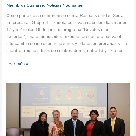
Miembros Sumarse
,
Noticias
/
Sumarse
Como parte de su compromiso con la Responsabilidad Social
Empresarial, Grupo H. Tzanetatos llevó a cabo los días martes
17 y miércoles 18 de junio el programa “Novatos más
Expertos”, una enriquecedora experiencia que promueve el
intercambio de ideas entre jóvenes y líderes empresariales. La
iniciativa reunió a hijos de colaboradores, entre 13 y 17 años,
Leer más »
IPANDETEC
realizó
el
Foro
de
Privacidad
y
Protección