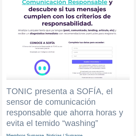
sensor
de
comunicación
responsable
que
ahorra
horas
y
evita
el
temido
“washing”
TONIC presenta a SOFÍA, el
sensor de comunicación
responsable que ahorra horas y
evita el temido “washing”
Miembros Sumarse
,
Noticias
/
Sumarse