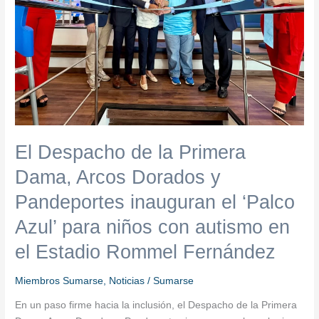
Arcos
Dorados
y
Pandeportes
inauguran
el
‘Palco
Azul’
para
El Despacho de la Primera
niños
Dama, Arcos Dorados y
con
autismo
Pandeportes inauguran el ‘Palco
en
Azul’ para niños con autismo en
el
Estadio
el Estadio Rommel Fernández
Rommel
Fernández
Miembros Sumarse
,
Noticias
/
Sumarse
En un paso firme hacia la inclusión, el Despacho de la Primera