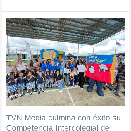
TVN
Media
culmina
con
éxito
su
Competencia
Intercolegial
de
Reciclaje
en
Ambiente
TVN Media culmina con éxito su
Competencia Intercolegial de