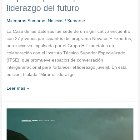
inspirar
liderazgo del futuro
el
liderazgo
Miembros Sumarse
,
Noticias
/
Sumarse
del
La Casa de las Baterías fue sede de un significativo encuentro
futuro
con 27 jóvenes participantes del programa Novatos + Expertos,
una iniciativa impulsada por el Grupo H Tzanetatos en
colaboración con el Instituto Técnico Superior Especializado
(ITSE), que promueve espacios de conversación
intergeneracional para fortalecer el liderazgo juvenil. En esta
edición, titulada “Mirar el liderazgo
Leer más »
Latinex
presenta
su
reporte