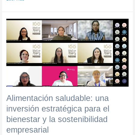
Alimentación
saludable:
una
inversión
estratégica
para
el
bienestar
y
la
sostenibilidad
Alimentación saludable: una
empresarial
inversión estratégica para el
bienestar y la sostenibilidad
empresarial