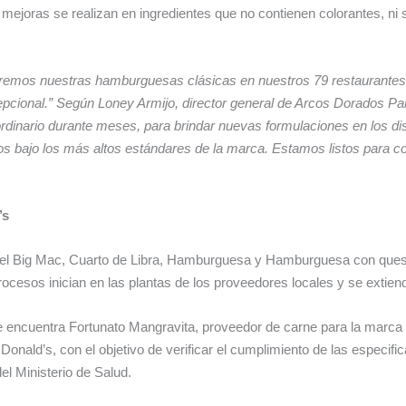
ejoras se realizan en ingredientes que no contienen colorantes, ni sab
emos nuestras hamburguesas clásicas en nuestros 79 restaurantes a
epcional.” Según Loney Armijo, director general de Arcos Dorados P
dinario durante meses, para brindar nuevas formulaciones en los dis
 bajo los más altos estándares de la marca. Estamos listos para con
’s
el Big Mac, Cuarto de Libra, Hamburguesa y Hamburguesa con queso, 
ocesos inician en las plantas de los proveedores locales y se extien
se encuentra Fortunato Mangravita, proveedor de carne para la marc
onald’s, con el objetivo de verificar el cumplimiento de las especi
el Ministerio de Salud.