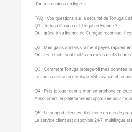
d’autres casinos en ligne. »
FAQ : Vos questions sur la sécurité de Tortuga Ca
Q1 : Tortuga Casino est-il légal en France ?
Oui, grâce à sa licence de Curaçao reconnue, il
Q2 : Mes gains sont-ils vraiment payés rapidemen
Oui, les retraits sont traités en moins de 48 heures
Q3 : Comment Tortuga protège-t-il mes données p
Le casino utilise un cryptage SSL avancé et respec
Q4 : Puis-je jouer depuis mon smartphone en toute
Absolument, la plateforme est optimisée pour mob
Q5 : Le support client est-il efficace en cas de pro
Le service client est disponible 24/7, multilingue et