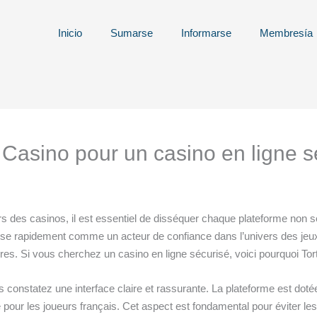
Inicio
Sumarse
Informarse
Membresía
 Casino pour un casino en ligne s
vers des casinos, il est essentiel de disséquer chaque plateforme non
mpose rapidement comme un acteur de confiance dans l’univers des jeux
es. Si vous cherchez un casino en ligne sécurisé, voici pourquoi Tort
s constatez une interface claire et rassurante. La plateforme est dotée
ace pour les joueurs français. Cet aspect est fondamental pour éviter 