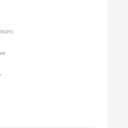
au RGPD.
gne.
s.