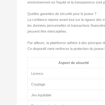
environnement où l’équité et la transparence sont pr
Quelles garanties de sécurité pour le joueur ?
La confiance repose avant tout sur la rigueur des
les données personnelles et transactions financièr
peuvent être interceptées.
Par ailleurs, la plateforme adhère à des principes 
Ce dispositif vient renforcer la protection du joue
Aspect de sécurité
Licence
Cryptage
Jeu équitable