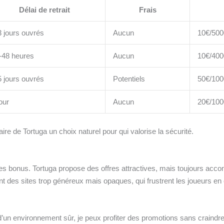
Délai de retrait
Frais
3 jours ouvrés
Aucun
10€/500
-48 heures
Aucun
10€/400
5 jours ouvrés
Potentiels
50€/10
our
Aucun
20€/10
aire de Tortuga un choix naturel pour qui valorise la sécurité.
s bonus. Tortuga propose des offres attractives, mais toujours acc
ent des sites trop généreux mais opaques, qui frustrent les joueurs en
s d’un environnement sûr, je peux profiter des promotions sans crain