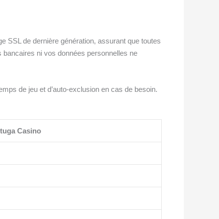
ge SSL de dernière génération, assurant que toutes
ns bancaires ni vos données personnelles ne
 temps de jeu et d’auto-exclusion en cas de besoin.
tuga Casino