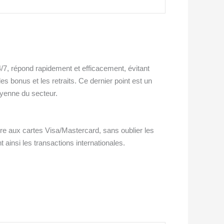
4/7, répond rapidement et efficacement, évitant
s bonus et les retraits. Ce dernier point est un
oyenne du secteur.
re aux cartes Visa/Mastercard, sans oublier les
 ainsi les transactions internationales.