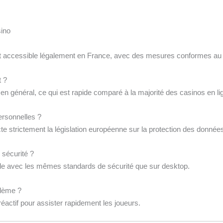
sino
 est accessible légalement en France, avec des mesures conformes 
t ?
 en général, ce qui est rapide comparé à la majorité des casinos en li
ersonnelles ?
te strictement la législation européenne sur la protection des donnée
 sécurité ?
ile avec les mêmes standards de sécurité que sur desktop.
blème ?
 réactif pour assister rapidement les joueurs.