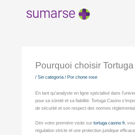
Ir
al
contenido
Pourquoi choisir Tortuga
/
Sin categoría
/ Por
chone rose
En tant qu’analyste en ligne spécialisé dans l’uni
pour sa sûreté et sa fiabilité. Tortuga Casino s’i
de sécurité et son respect des normes réglementair
Dès votre première visite sur
tortuga casino fr
, vou
régulation stricte et une protection juridique effic