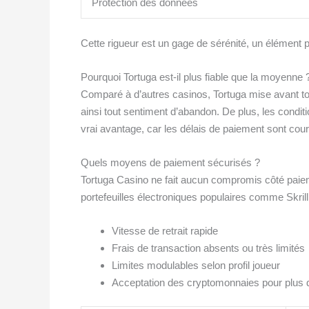
Protection des données
Cette rigueur est un gage de sérénité, un élément pa
Pourquoi Tortuga est-il plus fiable que la moyenne 
Comparé à d’autres casinos, Tortuga mise avant tout
ainsi tout sentiment d’abandon. De plus, les condit
vrai avantage, car les délais de paiement sont cou
Quels moyens de paiement sécurisés ?
Tortuga Casino ne fait aucun compromis côté paieme
portefeuilles électroniques populaires comme Skrill 
Vitesse de retrait rapide
Frais de transaction absents ou très limités
Limites modulables selon profil joueur
Acceptation des cryptomonnaies pour plus 