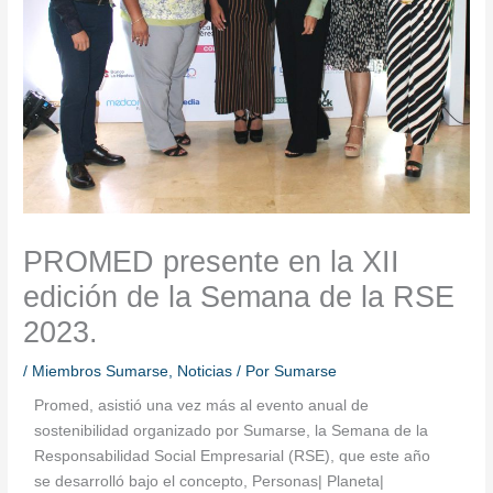
PROMED presente en la XII
edición de la Semana de la RSE
2023.
/
Miembros Sumarse
,
Noticias
/ Por
Sumarse
Promed, asistió una vez más al evento anual de
sostenibilidad organizado por Sumarse, la Semana de la
Responsabilidad Social Empresarial (RSE), que este año
se desarrolló bajo el concepto, Personas| Planeta|