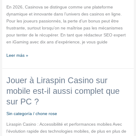
Casinova
En 2026, Casinova se distingue comme une plateforme
Casino
dynamique et innovante dans l’univers des casinos en ligne.
en
Pour les joueurs passionnés, la perte d’un bonus peut être
2026
frustrante, surtout lorsqu’on ne maîtrise pas les mécanismes
pour tenter de le récupérer. En tant que rédacteur SEO expert
en iGaming avec dix ans d’expérience, je vous guide
Leer más »
Jouer à Liraspin Casino sur
Jouer
à
mobile est-il aussi complet que
Liraspin
Casino
sur PC ?
sur
mobile
Sin categoría
/
chone rose
est-
Liraspin Casino : Accessibilité et performances mobiles Avec
il
l’évolution rapide des technologies mobiles, de plus en plus de
aussi