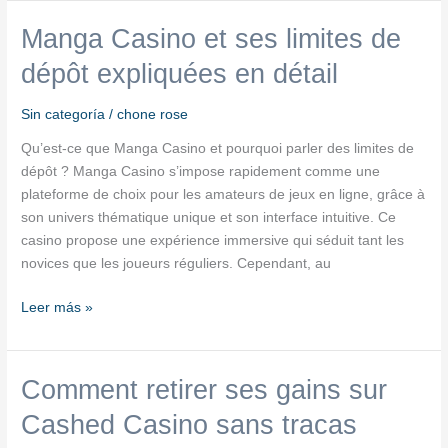
Manga Casino et ses limites de
Manga
Casino
dépôt expliquées en détail
et
ses
Sin categoría
/
chone rose
limites
de
Qu’est-ce que Manga Casino et pourquoi parler des limites de
dépôt
dépôt ? Manga Casino s’impose rapidement comme une
expliquées
plateforme de choix pour les amateurs de jeux en ligne, grâce à
en
son univers thématique unique et son interface intuitive. Ce
détail
casino propose une expérience immersive qui séduit tant les
novices que les joueurs réguliers. Cependant, au
Leer más »
Comment retirer ses gains sur
Comment
retirer
Cashed Casino sans tracas
ses