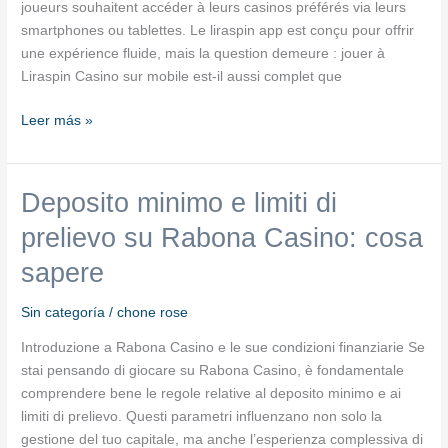
joueurs souhaitent accéder à leurs casinos préférés via leurs
complet
smartphones ou tablettes. Le liraspin app est conçu pour offrir
que
une expérience fluide, mais la question demeure : jouer à
sur
Liraspin Casino sur mobile est-il aussi complet que
PC
?
Leer más »
Deposito minimo e limiti di
Deposito
minimo
prelievo su Rabona Casino: cosa
e
limiti
sapere
di
prelievo
Sin categoría
/
chone rose
su
Introduzione a Rabona Casino e le sue condizioni finanziarie Se
Rabona
stai pensando di giocare su Rabona Casino, è fondamentale
Casino:
comprendere bene le regole relative al deposito minimo e ai
cosa
limiti di prelievo. Questi parametri influenzano non solo la
sapere
gestione del tuo capitale, ma anche l’esperienza complessiva di