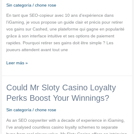
gains
Sin categoría
/
chone rose
sur
Cashed
En tant que SEO-copieur avec 10 ans d’expérience dans
Casino
l’iGaming, je vous propose un guide clair et précis pour retirer
sans
vos gains sur Cashed, une plateforme qui gagne en popularité
tracas
grâce à son interface intuitive et ses options de paiement
rapides. Pourquoi retirer ses gains doit être simple ? Les
joueurs attendent avant tout une
Leer más »
Could Mr Sloty Casino Loyalty
Could
Mr
Perks Boost Your Winnings?
Sloty
Casino
Sin categoría
/
chone rose
Loyalty
Perks
As an SEO copywriter with a decade of experience in iGaming,
Boost
I’ve analysed countless casino loyalty schemes to separate
Your