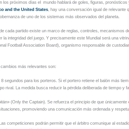
n los próximos días el mundo hablará de goles, figuras, pronósticos 
o and the United States
, hay una conversación igual de relevante 
gobernanza de uno de los sistemas más observados del planeta.
de cada partido existe un marco de reglas, controles, mecanismos d
 la integridad del juego. Y precisamente este Mundial será una vitri
onal Football Association Board), organismo responsable de custodiar 
 cambios más relevantes son:
8 segundos para los porteros. Si el portero retiene el balón más tiemp
ipo rival. La medida busca reducir la pérdida deliberada de tiempo y 
tán» (Only the Captain). Se refuerza el principio de que únicamente el
situaciones, promoviendo una comunicación más ordenada y respetu
Las competiciones podrán permitir que el árbitro comunique al estad