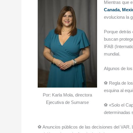
Mientras que e
Canada, Mexic
evoluciona la 
Porque detrás 
buscan proteger
IFAB (Internati
mundial.
Algunos de los
⚽ Regla de los 
esquina al equ
Por: Karla Mola, directora
Ejecutiva de Sumarse
⚽ «Solo el Capi
determinadas 
⚽ Anuncios públicos de las decisiones del VAR. 