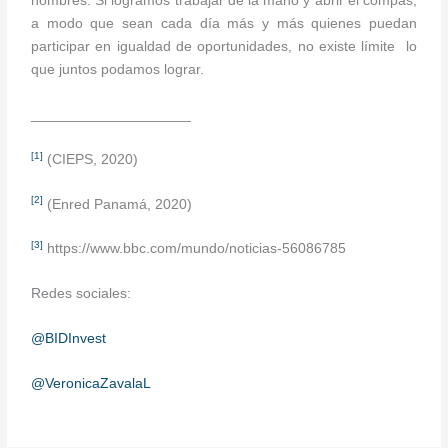
hombres. Si logramos trabajar de la mano y abrir el compás,
a modo que sean cada día más y más quienes puedan
participar en igualdad de oportunidades, no existe límite lo
que juntos podamos lograr.
____________________
[1]
(CIEPS, 2020)
[2]
(Enred Panamá, 2020)
[3]
https://www.bbc.com/mundo/noticias-56086785
Redes sociales:
@BIDInvest
@VeronicaZavalaL