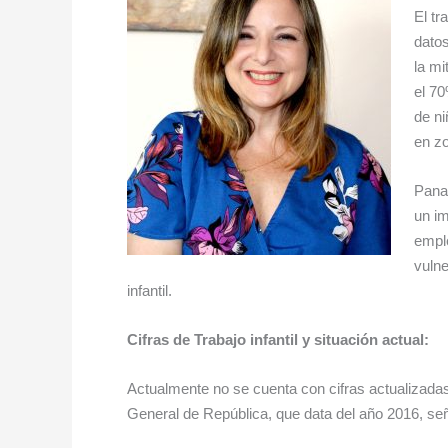
El tr
datos
la mi
el 70
de ni
en zo
Panam
un im
emple
vulne
infantil.
Cifras de Trabajo infantil y situación actual:
Actualmente no se cuenta con cifras actualizadas d
General de República, que data del año 2016, se