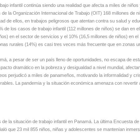
abajo infantil continúa siendo una realidad que afecta a miles de ni
 de la Organización Internacional de Trabajo (OIT) 168 millones de 
tad de ellos, en trabajos peligrosos que atentan contra su salud y e
% de los casos de trabajo infantil (112 millones de niños) se dan en e
ños) en el sector de servicios y el 10% (16,5 millones de niños) en el se
nas rurales (14%) es casi tres veces más frecuente que en zonas u
á, a pesar de ser un país lleno de oportunidades, no escapa de es
pacto dramático en la pobreza y desigualdad a nivel mundial, afecta
os perjudicó a miles de panameños, motivando la informalidad y cri
rables. La pandemia y la situación económica amenaza con revertir a
e la situación de trabajo infantil en Panamá. La última Encuesta de Tr
ñaló que 23 mil 855 niños, niñas y adolescentes se mantenían inmers